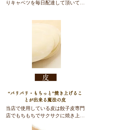
豚を健康に育てることを一番に考
りキャベツを毎日配達して頂いて、
え、コストを惜しまず、成長に合わ
新鮮なうちに餡にしています。 キャ
せた最適な飼料を与えています。 添
ベツは季節や時期、天候などに大き
加物としての抗生物質や発育を早め
く左右される食材です。その分、徹
るための油脂、出所のわからないも
底された環境がより大事になってき
のは一切使用していません。

ます。当店が契約している農家で
阪東もち豚の餌には、納豆菌（バチ
は、畑での農作業と工場での加工作
ルス菌）という、天然の土壌から抽
業をする人が同一で、栽培から加工
出した有用微生物を加えています。 
までの強力な連携体制で農薬や異物
これにより、腸内に存在する悪玉菌
混入などの品質管理を徹底的に行っ
を排除し、腸内微生物のバランスを
ています。そして、５０年後を見据
皮
整えます。

えて農業を支える著しい農業のプロ
腸内環境が良く健康に育った豚は、
フェッショナル集団を全国各地で育
“パリパリ・もちっと”焼き上げるこ
肉質が良くなり、サシの入った良質
成しています。１０代～２０代農業
とが出来る魔法の皮
な肉質に仕上げることができます。

従事者を３０代～４０代の農業指導
当店で使用している皮は餃子皮専門
徹底した飼養・衛生管理を行うた
者が指導し、更に既存の農業の方々
店でもちもちでサクサクに焼き上が
め、

がバックアップしています。こうし
るように特注して頂いています。製
種付けから出荷まで、全て養豚場内
た、栽培から加工までの一貫体制・
造法にこだわり、小麦粉は「麺用」