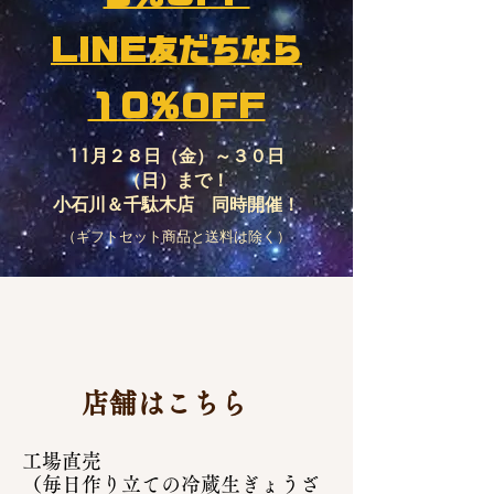
LINE友だちなら
１０％OFF​
11月２８日（金）～３０日
（日）まで！
​小石川＆千駄木店 同時開催！
（ギフトセット商品と送料は除く）
店舗はこちら
​工場直売
​（毎日作り立ての冷蔵生ぎょうざ