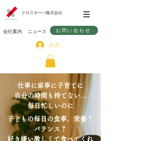
​クロスオーバ株式会社
お問い合わせ
会社案内
​ニュース
ログイン
今すぐ友だちになる（千駄木店）
仕事に家事に子育てに
自分の時間も持てない…
毎日忙しいのに
子どもの毎日の食事、栄養？
バランス？
好き嫌い激しくて食べてくれ