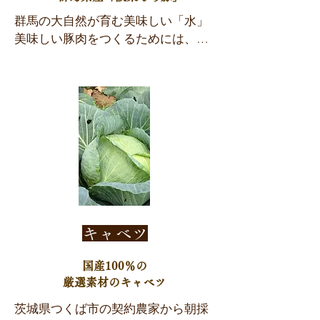
群馬の大自然が育む美味しい「水」

美味しい豚肉をつくるためには、徹
底した血統管理や豚の健康、環境管
理はもちろんですが、やはり、決め
手は、豚の血や肉となる「餌」と
「水」です。

阪東もち豚は、名水の多い群馬県の
「高橋養豚場」で、大自然のきれい
な水を飲んで育っています。良い水
は肉に自然な締まりを与え、肉自体
によけいな雑味を与えません。

栄養バランスが考え抜かれた「餌」

キャベツ
阪東もち豚の食事は、米国産の良質
なトウモロコシと大豆ミールです。
国産100％の
豚にとって一番良いアミノ酸バラン
厳選素材のキャベツ
スとカロリー構成を考えてこの餌料
にたどり着きました。

茨城県つくば市の契約農家から朝採