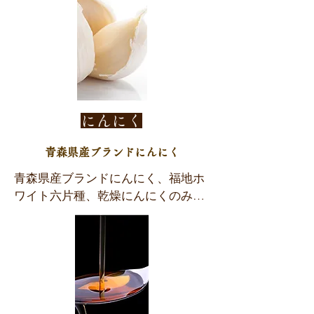
で完結しています。

徹底管理によって極めて栄養価の高
ではなく「“超・最高級”のぎ餃子皮
安全な豚肉を育てるために、母豚の
いキャベツが当店に届けられていま
専用粉」を使用しています。冷凍保
種付け、分娩、肉豚に仕上げるま
す。

存せずに冷蔵の状態で保管・配送し
で、すべて自社内で完結し、徹底し
ているので、まろやかな食感と小麦
た飼養・衛生管理を行っています。

加工に至っては、１つのキャベツに
の風味を生かしています。更に馬鈴
生後60日位からオガ粉を敷き詰めた
対し「１５段階」もの工程がありま
薯粉を使用しているので焼き面がサ
ふかふかの床で暮らし、100日を過
す。農業では除草や肥料撒き、病
にんにく
クッと黄金色に焼き上がります。

ぎた頃から十分に運動ができる広い
気・害虫などの予防などは手作業で
より品質を高める為に皮の製造方法
スペースに移します。成長によって
定期的に行い、工業においても外皮
青森県産ブランドにんにく
も独自の特殊な製法で行っていま
環境を変えストレスなく育った豚は
をむき、異物がないか状態は悪くな
す。毎日必ず作業場の室温や湿度、
青森県産ブランドにんにく、福地ホ
美味いのです。

いかの選別も手作業で確認します。
気温やその日の天候までも確認し計
ワイト六片種、乾燥にんにくのみを
群馬県・前橋市の広大な農場「高橋
さらに、次亜塩素酸の洗浄液に２次
算して、最後には職人さんが実際に
使用。

養豚場」で阪東もち豚は丁寧に育ま
洗浄という形で選別した後、さらに
機械や材料に触れ、その時の感覚で
青森県産福地六片種とは、その名の
れています。

分割して再度洗浄と徹底的に「品質
もっとも最良な調整をします。次に
とおり青森県三戸郡福地村（現　南
新鮮な空気と水、豚の気持ちになっ
にこだわり」があります。その後、
加水のもと、やや硬めの加水の“ネ
部町）が原産地で、色は白く表面に
て整えられた清潔な豚舎。快適な環
ミジン機によって均等な大きさでカ
タ”を複合し二層式の皮にします。
張りがあり、身が引き締まっていま
境のなかで、豚たちにストレスを与
ットされ、脱水機で毎分１２００回
こうして製造された皮は普通の餃子
す。1球に4～6片と少なく、粒が大
えないようにやさしく育まれまし
もの超回転をさせます。
