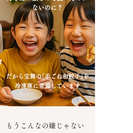
ないのに？
だから宝舞の｢手ごね和餃子｣を
冷凍庫に常備しています
​もうこんなの嫌じゃない